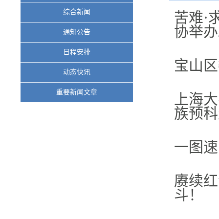
综合新闻
苦难·
协举办2
通知公告
日程安排
宝山区
动态快讯
重要新闻文章
上海大
族预科
一图速
赓续红
斗！