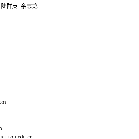
华
陆群英
余志龙
com
n
ff.shu.edu.cn