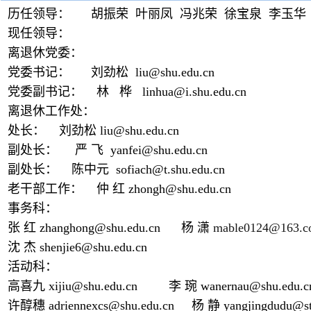
历任领导：
胡振荣 叶丽凤
冯兆荣 徐宝泉 李玉
现任领导：
离退休党委：
党委书记：
刘劲松 liu@shu.edu.cn
党委
副
书
记： 林 桦 linhua@i.shu.edu.cn
离退休工作处：
处长：
刘劲松
liu@shu.edu.cn
副处长：
严 飞
yanfei@shu.edu.cn
副处长：
陈中元
sofiach@t.shu.edu.cn
老干部工作：
仲 红 zhongh@shu.edu.cn
事务科：
张 红 zhanghong@shu.edu.cn
杨 潇
mable0124@163.
沈 杰 shenjie6@shu.edu.cn
活动科：
高喜九 xijiu@shu.edu.cn 李 琬 wanernau@shu.edu.c
许醇穗 adriennexcs@shu.edu.cn
杨 静 yangjingdudu@sta