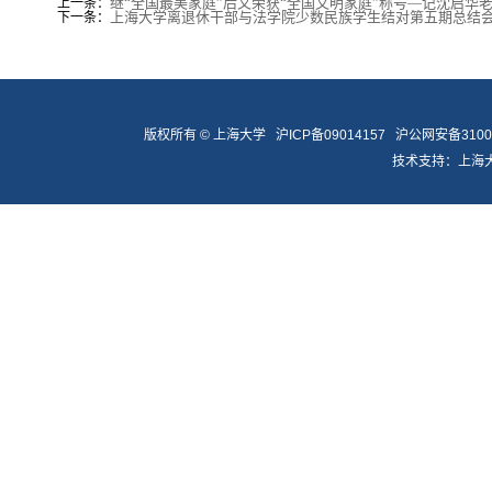
继“全国最美家庭”后又荣获“全国文明家庭”称号—记沈启华
上一条：
上海大学离退休干部与法学院少数民族学生结对第五期总结
下一条：
版权所有 ©
上海大学
沪ICP备09014157
沪公网安备31009
技术支持：
上海