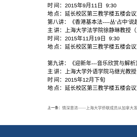
时
间：
2015
年
9
月
11
日
9:30
地
点：延长校区第三教学楼五楼会议
第八讲：《香港基本法
----
丛
‘
占中
’
说
主
讲：上海大学法学院徐静琳教授（
时
间：
2015
年
11
月
19
日
9:30
地
点：延长校区第三教学楼五楼会议
第九讲：《迎新年
---
音乐欣赏与解析
主
讲：上海大学外语学院马继光教授
时
间：
2015
年
12
月下旬
地
点：延长校区第三教学楼五楼会议
情深意浓——上海大学侨联成员从加拿大
上一条：