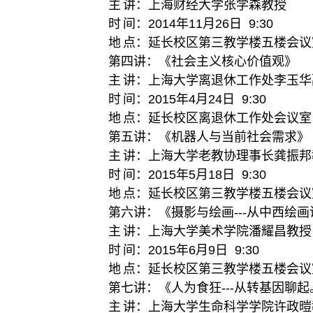
主
讲：上海财经大学张学森教授
时
间：
2014
年
11
月
26
日
9:30
地
点：延长校区第三教学楼五楼会议
第四讲：《社会主义核心价值观》
主
讲：上海大学离退休工作处李玉华
时
间：
2015
年
4
月
24
日
9:30
地
点：延长校区离退休工作处会议室
第五讲：《机器人与当前社会需求》
主
讲：上海大学老教协理事长龚振邦
时
间：
2015
年
5
月
18
日
9:30
地
点：延长校区第三教学楼五楼会议
第六讲：《摄影与绘画
---
从中西绘画
主
讲：上海大学美术学院潘耀昌教授
时
间：
2015
年
6
月
9
日
9:30
地
点：延长校区第三教学楼五楼会议
第七讲：《人为食狂
---
从转基因聊起
主
讲：上海大学生命科学学院许政暟