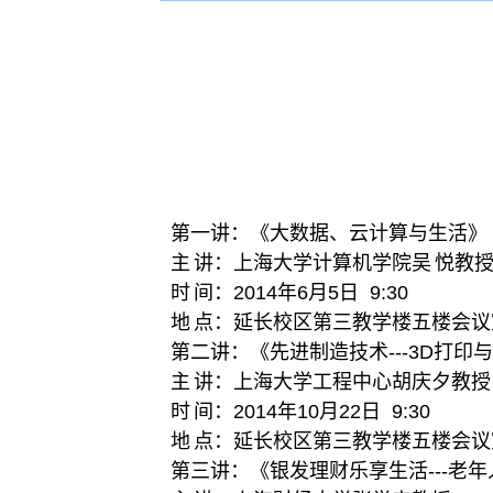
第一讲：《大数据、云计算与生活》
主
讲：上海大学计算机学院吴
悦教
时
间：
2014
年
6
月
5
日
9:30
地
点：延长校区第三教学楼五楼会议
第二讲：《先进制造技术
---3D
打印与
主
讲：上海大学工程中心胡庆夕教授
时
间：
2014
年
10
月
22
日
9:30
地
点：延长校区第三教学楼五楼会议
第三讲：《银发理财乐享生活
---
老年