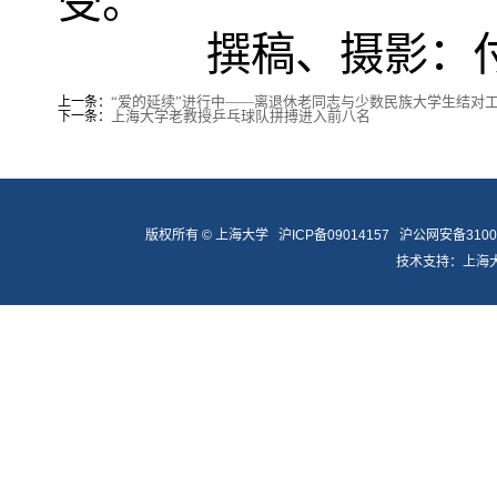
受。
撰稿、摄影：
“爱的延续”进行中——离退休老同志与少数民族大学生结对
上一条：
上海大学老教授乒乓球队拼搏进入前八名
下一条：
版权所有 ©
上海大学
沪ICP备09014157
沪公网安备31009
技术支持：
上海