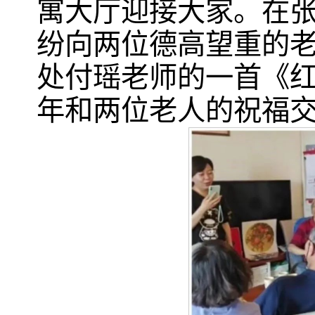
寓大厅迎接大家。在
纷向两位德高望重的
处付瑶老师的一首《红
年和两位老人的祝福